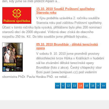
den, kdy jsme se měli přiblížit Alpám a...
15.10. 2010 Soutěž Poštovní spořitelny
Starosta roku
V říjnu proběhla uzávěrka 2. ročníku soutěže
Starosta roku pod záštitou Poštovní spořitelny.
Účast v tomto ročníku byla vysoká, přihlášeno bylo přes 200 nominací
?
starostů obcí do 2000 obyvatel. Vítězná obec získá do obecního
rozpočtu 250 tis. Kč. Do této soutěže jsme přihlásili bývalou...
09.10. 2010 Brundibár - dětská terezínská
opera
V sobotu 9. 10. 2010 jsme proměnili prostory
dělostřelecké tvrze Hůrka v Králíkách v hudební
sál ke ztvárnění dětské terezínské opery
Brundibár (foto z akce). Český chlapecký sbor
Boni pueri (www.bonipueri.cz) pod vedením
sbormistra PhDr. Pavla Horáka PhD. se nebál...
<<
<
12
13
14
15
16
>
>>