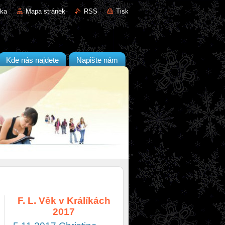
nka
Mapa stránek
RSS
Tisk
Kde nás najdete
Napište nám
F. L. Věk v Králíkách
2017