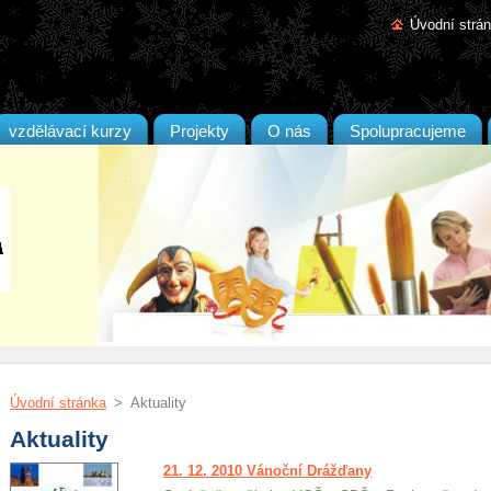
Úvodní strá
vzdělávací kurzy
Projekty
O nás
Spolupracujeme
Úvodní stránka
>
Aktuality
Aktuality
21. 12. 2010 Vánoční Drážďany