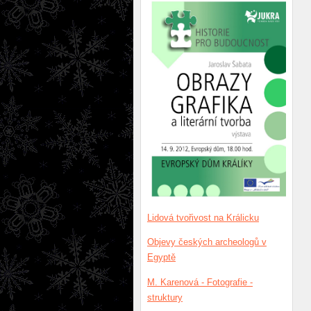
Lidová tvořivost na Králicku
Objevy českých archeologů v
Egyptě
M. Karenová - Fotografie -
struktury