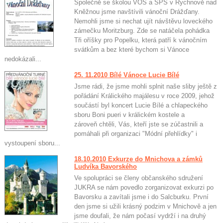
Společně se školou VOŠ a SPŠ v Rychnově nad
Kněžnou jsme navštívili vánoční Drážďany.
Nemohli jsme si nechat ujít návštěvu loveckého
zámečku Moritzburg. Zde se natáčela pohádka
Tři oříšky pro Popelku, která patří k vánočním
svátkům a bez které bychom si Vánoce
nedokázali...
25. 11.2010 Bílé Vánoce Lucie Bílé
Jsme rádi, že jsme mohli splnit naše sliby ještě z
pořádání Králického majálesu v roce 2009, jehož
součástí byl koncert Lucie Bílé a chlapeckého
sboru Boni pueri v králickém kostele a
zároveň chtěli, Vás, kteří jste se zúčastnili a
pomáhali při organizaci "Módní přehlídky" i
vystoupení sboru...
18.10.2010 Exkurze do Mnichova a zámků
Ludvíka Bavorského
Ve spolupráci se členy občanského sdružení
JUKRA se nám povedlo zorganizovat exkurzi po
Bavorsku a zavítali jsme i do Salcburku. První
den jsme si užili krásný podzim v Mnichově a jen
jsme doufali, že nám počasí vydrží i na druhý