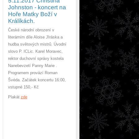
5.11.2017 Christina
Johnston - koncert na
Hoře Matky Boží v
Králíkách.
České národní obrození v
literárním díle Aloise JIráska a
hudba světových mistrů. Úvodní
slovo P. ICLic. Karel Moravec,
rektor duchovní správy kostela
Nanebevzetí Panny Marie .
Programem provází Roman
Švéda. Začátek koncertu 16:00,
vstupné 150,- Kč
Plakát
zde