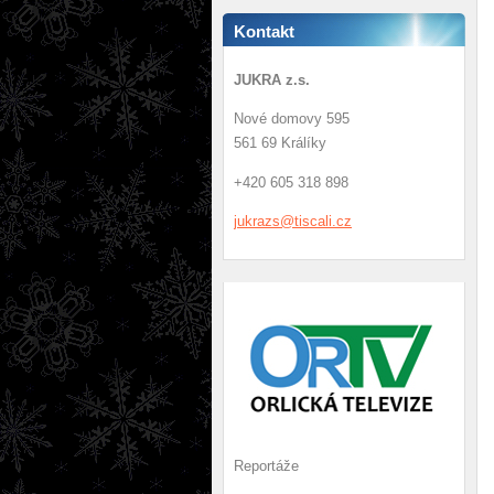
Kontakt
JUKRA z.s.
Nové domovy 595
561 69 Králíky
+420 605 318 898
jukrazs@
tiscali.
cz
Reportáže