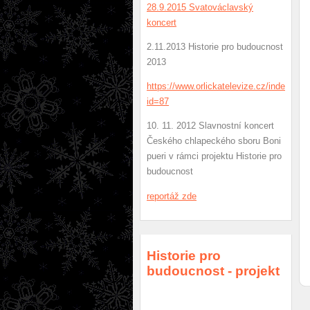
28.9.2015 Svatováclavský
koncert
2.11.2013 Historie pro budoucnost
2013
https://www.orlickatelevize.cz/index.php
id=87
10. 11. 2012 Slavnostní koncert
Českého chlapeckého sboru Boni
pueri v rámci projektu Historie pro
budoucnost
r
eportáž zde
Historie pro
budoucnost - projekt