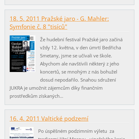
18. 5. 2011 Pražské jaro - G. Mahler:
Symfonie č. 8 "tisíců"
Že hudební festival Pražské jaro začíná
vždy 12. května, v den úmrtí Bedřicha
Smetany, jsme se učívali ve škole.
Abychom ale navštívili některý z jeho
koncertů, se mnohým z nás bohužel
dosud nepodařilo. Snahou sdružení
JUKRA je umožnit zájemcům díky finančním
prostředkům získaných...
16. 4. 2011 Valtické podzemí
Po úspěšném podzimním výletu za
tradicemi Jižní Moravy - vinařského kraje