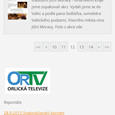
jsme zopakovali akci. Vydali jsme se do
Valtic a podle pana Sedláčka, someliéra
Valtického podzemí, hlavního města vína
Jižní Moravy. Foto z akce zde
<<
<
10
11
12
13
14
>
>>
Reportáže
28.9.2015 Svatováclavský koncert