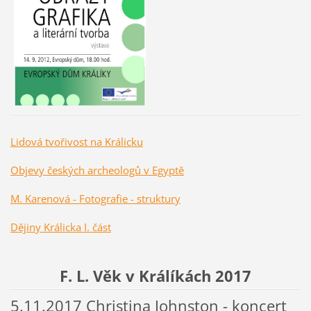
Lidová tvořivost na Králicku
Objevy českých archeologů v Egyptě
M. Karenová - Fotografie - struktury
Dějiny Králicka I. část
F. L. Věk v Králíkách 2017
5.11.2017 Christina Johnston - koncert