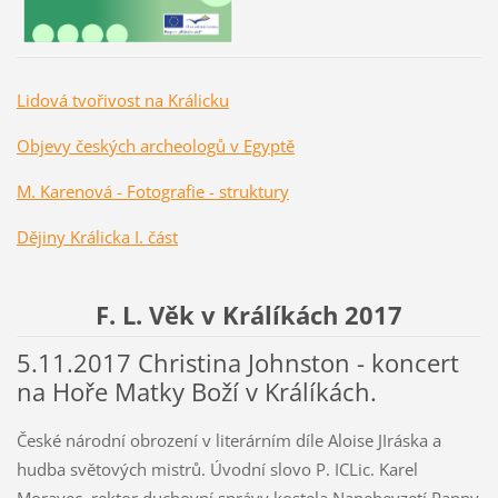
Lidová tvořivost na Králicku
Objevy českých archeologů v Egyptě
M. Karenová - Fotografie - struktury
Dějiny Králicka I. část
F. L. Věk v Králíkách 2017
5.11.2017 Christina Johnston - koncert
na Hoře Matky Boží v Králíkách.
České národní obrození v literárním díle Aloise JIráska a
hudba světových mistrů. Úvodní slovo P. ICLic. Karel
Moravec, rektor duchovní správy kostela Nanebevzetí Panny