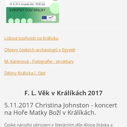
Lidová tvořivost na Králicku
Objevy českých archeologů v Egyptě
M. Karenová - Fotografie - struktury
Dějiny Králicka I. část
F. L. Věk v Králíkách 2017
5.11.2017 Christina Johnston - koncert
na Hoře Matky Boží v Králíkách.
České národní obrození v literárním díle Aloise JIráska a