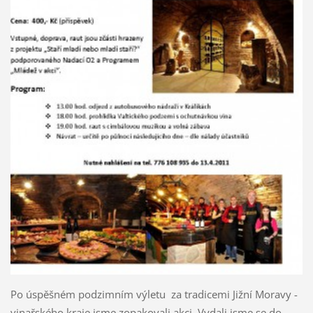
Po úspěšném podzimním výletu za tradicemi Jižní Moravy -
vinařského kraje jsme zopakovali akci. Vydali jsme se do