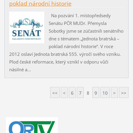
poklad národní historie
Na pozvání 1. místopředsedy
Senátu PČR MUDr. Přemysla
Sobotky jsme se zúčastnili senátního
dne s tématem „Jednota bratrská –
poklad národní historie“. V roce
2012 oslaví Jednota bratrská 555. výročí svého vzniku.
Plod české reformace, který vznikl v odporu vůči
násilné a...
<<
<
6
7
8
9
10
>
>>