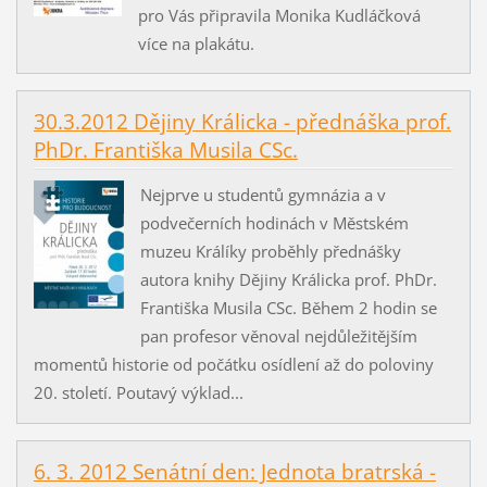
pro Vás připravila Monika Kudláčková
více na plakátu.
30.3.2012 Dějiny Králicka - přednáška prof.
PhDr. Františka Musila CSc.
Nejprve u studentů gymnázia a v
podvečerních hodinách v Městském
muzeu Králíky proběhly přednášky
autora knihy Dějiny Králicka prof. PhDr.
Františka Musila CSc. Během 2 hodin se
pan profesor věnoval nejdůležitějším
momentů historie od počátku osídlení až do poloviny
20. století. Poutavý výklad...
6. 3. 2012 Senátní den: Jednota bratrská -