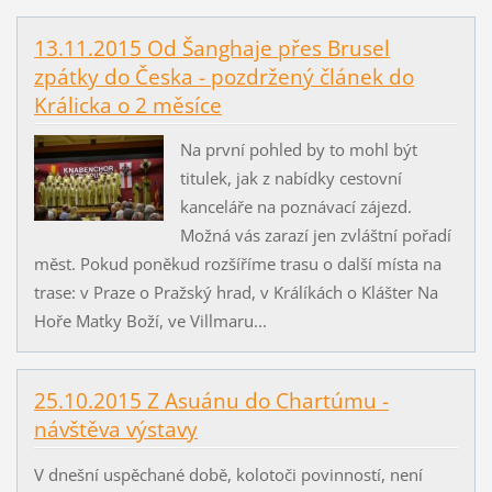
13.11.2015 Od Šanghaje přes Brusel
zpátky do Česka - pozdržený článek do
Králicka o 2 měsíce
Na první pohled by to mohl být
titulek, jak z nabídky cestovní
kanceláře na poznávací zájezd.
Možná vás zarazí jen zvláštní pořadí
měst. Pokud poněkud rozšíříme trasu o další místa na
trase: v Praze o Pražský hrad, v Králíkách o Klášter Na
Hoře Matky Boží, ve Villmaru...
25.10.2015 Z Asuánu do Chartúmu -
návštěva výstavy
V dnešní uspěchané době, kolotoči povinností, není