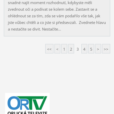
snadné najít moment rozhodnutí, kdybyste měli
zvednout oči a podívat se kolem sebe. Zastavit se a
ohlédnout se za tím, zda se vám podařilo vše tak, jak
jste vůbec chtěli a co jste si předsevzali. Zvednete hlavu
a nestačíte se divit. Nestačíte...
<<
<
1
2
3
4
5
>
>>