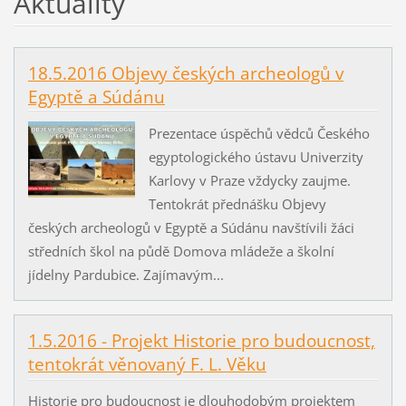
Aktuality
18.5.2016 Objevy českých archeologů v
Egyptě a Súdánu
Prezentace úspěchů vědců Českého
egyptologického ústavu Univerzity
Karlovy v Praze vždycky zaujme.
Tentokrát přednášku Objevy
českých archeologů v Egyptě a Súdánu navštívili žáci
středních škol na půdě Domova mládeže a školní
jídelny Pardubice. Zajímavým...
1.5.2016 - Projekt Historie pro budoucnost,
tentokrát věnovaný F. L. Věku
Historie pro budoucnost je dlouhodobým projektem