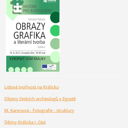
Lidová tvořivost na Králicku
Objevy českých archeologů v Egyptě
M. Karenová - Fotografie - struktury
Dějiny Králicka I. část