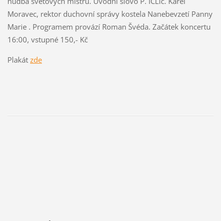
hudba světových mistrů. Úvodní slovo P. ICLic. Karel
Moravec, rektor duchovní správy kostela Nanebevzetí Panny
Marie . Programem provází Roman Švéda. Začátek koncertu
16:00, vstupné 150,- Kč
Plakát
zde