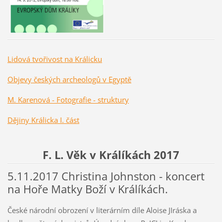
Lidová tvořivost na Králicku
Objevy českých archeologů v Egyptě
M. Karenová - Fotografie - struktury
Dějiny Králicka I. část
F. L. Věk v Králíkách 2017
5.11.2017 Christina Johnston - koncert
na Hoře Matky Boží v Králíkách.
České národní obrození v literárním díle Aloise JIráska a