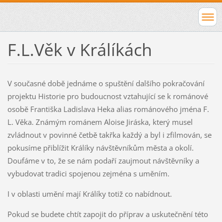
F.L.Věk v Králíkách
V současné době jednáme o spuštění dalšího pokračování
projektu Historie pro budoucnost vztahující se k románové
osobě Františka Ladislava Heka alias románového jména F.
L. Věka. Známým románem Aloise Jiráska, který musel
zvládnout v povinné četbě takřka každý a byl i zfilmován, se
pokusíme přiblížit Králíky návštěvníkům města a okolí.
Doufáme v to, že se nám podaří zaujmout návštěvníky a
vybudovat tradici spojenou zejména s uměním.
I v oblasti umění mají Králíky totiž co nabídnout.
Pokud se budete chtít zapojit do příprav a uskutečnění této