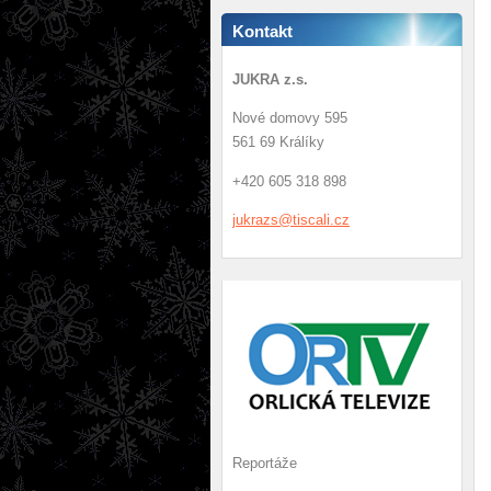
Kontakt
JUKRA z.s.
Nové domovy 595
561 69 Králíky
+420 605 318 898
jukrazs@
tiscali.
cz
Reportáže