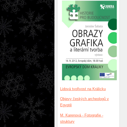
Lidová tvořivost na Králicku
Objevy českých archeologů v
Egyptě
M. Karenová - Fotografie -
struktury