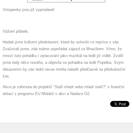
Vstupenky jsou již vyprodané!
Vážení přátelé,
?
hledali jsme kulturní představení, které by oslovilo co nejvíce z vás.
Zvažovali jsme, zda máme uspořádat zájezd za Mrazíkem. Víme, že
mnozí tuto pohádku i zpracování jako muzikál na ledě již viděli. Zvolili
jsme tedy něco nového, a objevila se pohádka na ledě Popelka. Svým
obsazením by vás lední revue mohla naladit předčasně na předvánoční
čas.
Akce je zahrnuta do projektů "Staří mladí nebo mladí staří?" s finanční
dotací z programu EU Mládež v akci a Nadace O2.