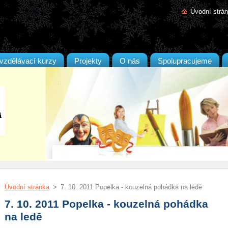
Úvodní strá
vzdělávací kurzy
Projekty
O nás
Spolupracujeme
Úvodní stránka
>
7. 10. 2011 Popelka - kouzelná pohádka na ledě
7. 10. 2011 Popelka - kouzelná pohádka
na ledě