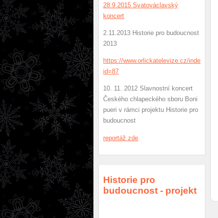
28.9.2015 Svatováclavský
koncert
2.11.2013 Historie pro budoucnost
2013
https://www.orlickatelevize.cz/index.php
id=87
10. 11. 2012 Slavnostní koncert
Českého chlapeckého sboru Boni
pueri v rámci projektu Historie pro
budoucnost
r
eportáž zde
Historie pro
budoucnost - projekt