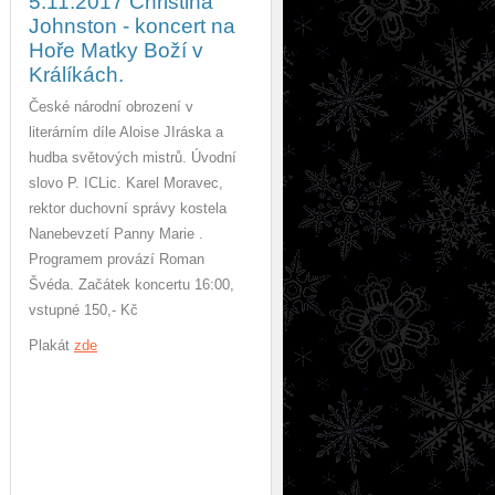
5.11.2017 Christina
Johnston - koncert na
Hoře Matky Boží v
Králíkách.
České národní obrození v
literárním díle Aloise JIráska a
hudba světových mistrů. Úvodní
slovo P. ICLic. Karel Moravec,
rektor duchovní správy kostela
Nanebevzetí Panny Marie .
Programem provází Roman
Švéda. Začátek koncertu 16:00,
vstupné 150,- Kč
Plakát
zde