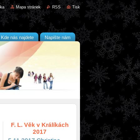
nka
Mapa stránek
RSS
Tisk
Kde nás najdete
Napište nám
F. L. Věk v Králíkách
2017