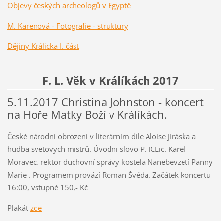
Objevy českých archeologů v Egyptě
M. Karenová - Fotografie - struktury
Dějiny Králicka I. část
F. L. Věk v Králíkách 2017
5.11.2017 Christina Johnston - koncert
na Hoře Matky Boží v Králíkách.
České národní obrození v literárním díle Aloise JIráska a
hudba světových mistrů. Úvodní slovo P. ICLic. Karel
Moravec, rektor duchovní správy kostela Nanebevzetí Panny
Marie . Programem provází Roman Švéda. Začátek koncertu
16:00, vstupné 150,- Kč
Plakát
zde