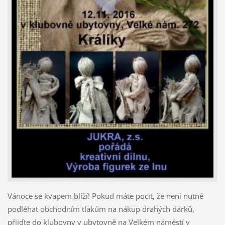
Vánoce se kvapem blíží! Pokud máte pocit, že není nutné
podléhat obchodním tlakům na nákup drahých dárků,
přijďte do klubovny v ubytovně na Velkém náměstí v