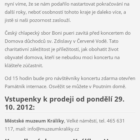
nyní víme, že se nám podařilo nastartovat pokračování na
další roky, neboť osobností tohoto kraje je daleko více, a
jistě si naši pozornost zaslouží.
Český chlapecký sbor Boni pueri zavítá před koncertem do
Domova důchodců sv. Zdislavy v Červené Vodě. Tato
charitativní záležitost je příležitostí, jak obohatit život
obyvatel domova, kteří se nebudou moci koncertu na
klášteře zúčastnit.
Od 15 hodin bude pro návštěvníky koncertu zdarma otevřen
Památník internace. Osvěžit se můžete v Poutním domě.
Vstupenky k prodeji od pondělí 29.
10. 2012:
Městské muzeum Králíky
, Velké náměstí, tel. 465 631
117, mail: info@muzeumkraliky.cz