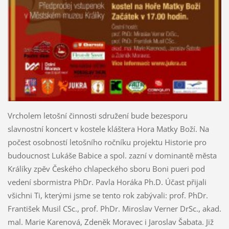
Vrcholem letošní činnosti sdružení bude bezesporu
slavnostní koncert v kostele kláštera Hora Matky Boží. Na
počest osobností letošního ročníku projektu Historie pro
budoucnost Lukáše Babice a spol. zazní v dominantě města
Králíky zpěv Českého chlapeckého sboru Boni pueri pod
vedení sbormistra PhDr. Pavla Horáka Ph.D. Účast přijali
všichni Ti, kterými jsme se tento rok zabývali: prof. PhDr.
František Musil CSc., prof. PhDr. Miroslav Verner DrSc., akad.
mal. Marie Karenová, Zdeněk Moravec i Jaroslav Šabata. Již