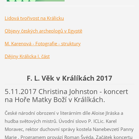
Lidová tvořivost na Králicku
Objevy českých archeologů v Egyptě
M. Karenová - Fotografie - struktury
Dějiny Králicka I. část
F. L. Věk v Králíkách 2017
5.11.2017 Christina Johnston - koncert
na Hoře Matky Boží v Králíkách.
České národní obrození v literárním díle Aloise JIráska a
hudba světových mistrů. Úvodní slovo P. ICLic. Karel
Moravec, rektor duchovní správy kostela Nanebevzetí Panny
Marie . Programem provází Roman Švéda. Začátek koncertu